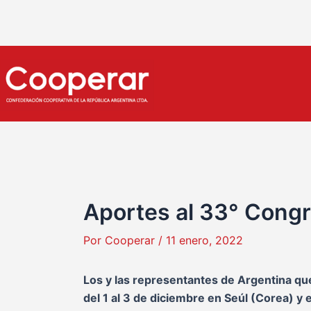
Ir
Navegación
al
de
contenido
entradas
Aportes al 33° Cong
Por
Cooperar
/
11 enero, 2022
Los y las representantes de Argentina que
del 1 al 3 de diciembre en Seúl (Corea) y