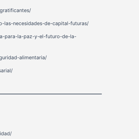
ratificantes/
-las-necesidades-de-capital-futuras/
-para-la-paz-y-el-futuro-de-la-
uridad-alimentaria/
arial/
idad/