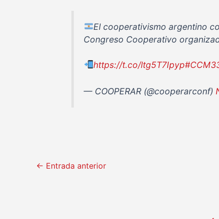
El cooperativismo argentino co
Congreso Cooperativo organizad
https://t.co/ltg5T7Ipyp
#CCM3
— COOPERAR (@cooperarconf)
←
Entrada anterior