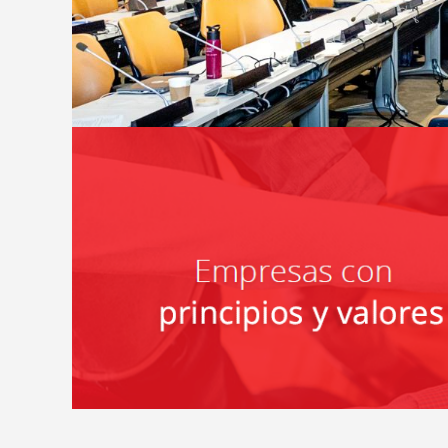
2025, Año I
las Co
L