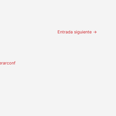
Entrada siguiente
→
erarconf