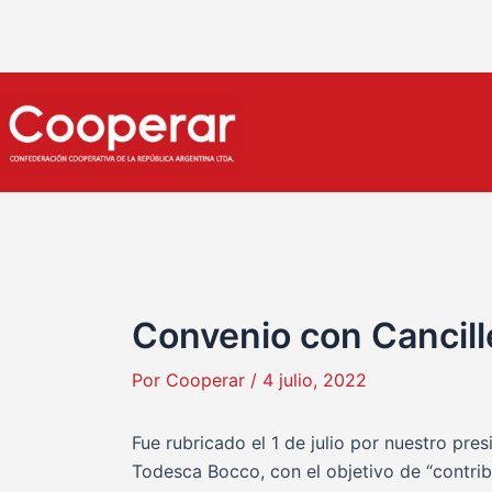
Ir
Navegación
al
de
contenido
entradas
Convenio con Cancill
Por
Cooperar
/
4 julio, 2022
Fue rubricado el 1 de julio por nuestro pres
Todesca Bocco, con el objetivo de “contrib