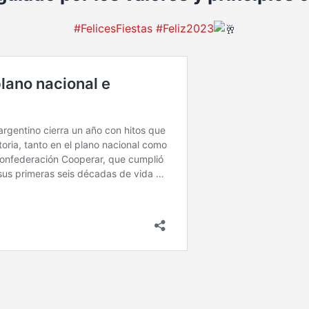
#FelicesFiestas
#Feliz2023