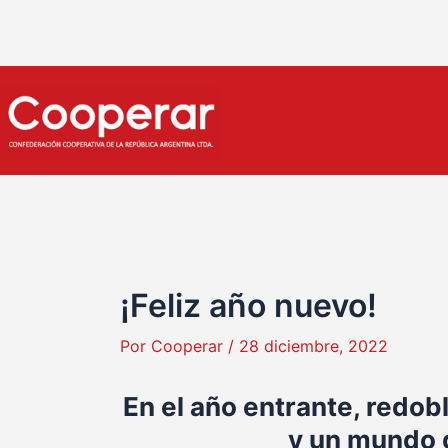
Ir
Navegación
al
de
contenido
entradas
¡Feliz año nuevo!
Por
Cooperar
/
28 diciembre, 2022
En el año entrante, redo
y un mundo g