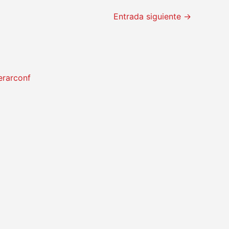
Entrada siguiente
→
erarconf