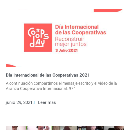
P
P
P
P
P
a
a
a
a
a
g
g
g
g
g
e
e
e
e
e
Día Internacional de las Cooperativas 2021
A continuación compartimos el mensaje escrito y el video de la
Alianza Cooperativa Internacional. 97°
junio 29, 2021
Leer mas